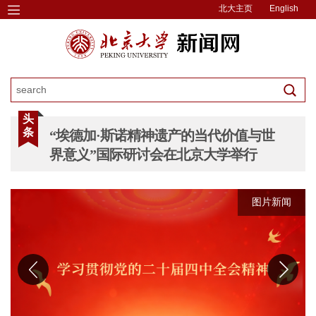
北大主页
English
头
条
“埃德加·斯诺精神遗产的当代价值与世
界意义”国际研讨会在北京大学举行
图片新闻
图片新闻
图片新闻
图片新闻