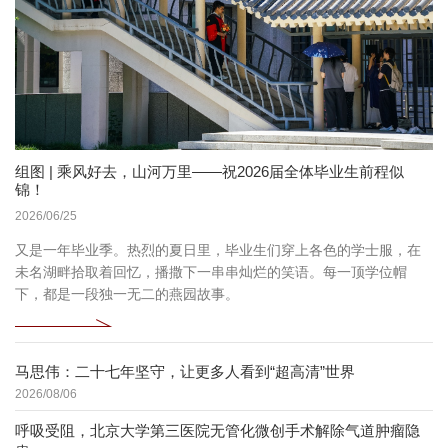
组图 | 乘风好去，山河万里——祝2026届全体毕业生前程似
锦！
2026/06/25
又是一年毕业季。热烈的夏日里，毕业生们穿上各色的学士服，在
未名湖畔拾取着回忆，播撒下一串串灿烂的笑语。每一顶学位帽
下，都是一段独一无二的燕园故事。
马思伟：二十七年坚守，让更多人看到“超高清”世界
2026/08/06
呼吸受阻，北京大学第三医院无管化微创手术解除气道肿瘤隐