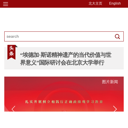
北大主页
English
头
条
“埃德加·斯诺精神遗产的当代价值与世
界意义”国际研讨会在北京大学举行
图片新闻
图片新闻
图片新闻
图片新闻