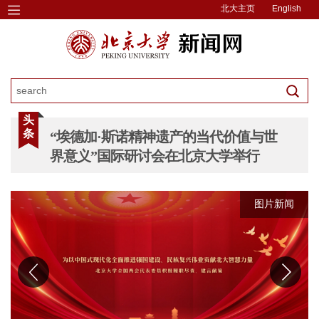
北大主页
English
头
条
“埃德加·斯诺精神遗产的当代价值与世
界意义”国际研讨会在北京大学举行
图片新闻
图片新闻
图片新闻
图片新闻