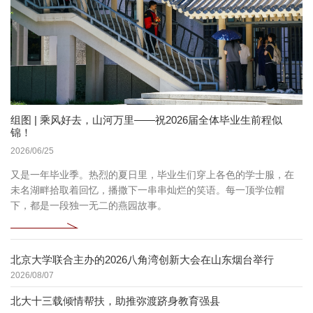
组图 | 乘风好去，山河万里——祝2026届全体毕业生前程似
锦！
2026/06/25
又是一年毕业季。热烈的夏日里，毕业生们穿上各色的学士服，在
未名湖畔拾取着回忆，播撒下一串串灿烂的笑语。每一顶学位帽
下，都是一段独一无二的燕园故事。
北京大学联合主办的2026八角湾创新大会在山东烟台举行
2026/08/07
北大十三载倾情帮扶，助推弥渡跻身教育强县