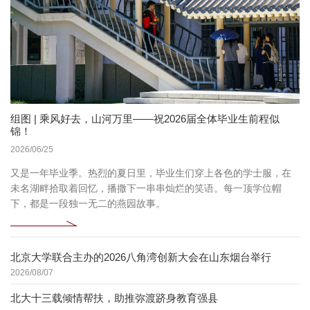
组图 | 乘风好去，山河万里——祝2026届全体毕业生前程似
锦！
2026/06/25
又是一年毕业季。热烈的夏日里，毕业生们穿上各色的学士服，在
未名湖畔拾取着回忆，播撒下一串串灿烂的笑语。每一顶学位帽
下，都是一段独一无二的燕园故事。
北京大学联合主办的2026八角湾创新大会在山东烟台举行
2026/08/07
北大十三载倾情帮扶，助推弥渡跻身教育强县