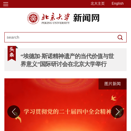
北大主页
English
头
条
“埃德加·斯诺精神遗产的当代价值与世
界意义”国际研讨会在北京大学举行
图片新闻
图片新闻
图片新闻
图片新闻