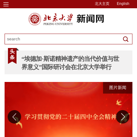
北大主页
English
头
条
“埃德加·斯诺精神遗产的当代价值与世
界意义”国际研讨会在北京大学举行
图片新闻
图片新闻
图片新闻
图片新闻