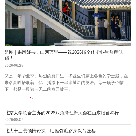
组图 | 乘风好去，山河万里——祝2026届全体毕业生前程似
锦！
2026/06/25
又是一年毕业季。热烈的夏日里，毕业生们穿上各色的学士服，在
未名湖畔拾取着回忆，播撒下一串串灿烂的笑语。每一顶学位帽
下，都是一段独一无二的燕园故事。
北京大学联合主办的2026八角湾创新大会在山东烟台举行
2026/08/07
北大十三载倾情帮扶，助推弥渡跻身教育强县