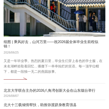
组图 | 乘风好去，山河万里——祝2026届全体毕业生前程似
锦！
2026/06/25
又是一年毕业季。热烈的夏日里，毕业生们穿上各色的学士服，在
未名湖畔拾取着回忆，播撒下一串串灿烂的笑语。每一顶学位帽
下，都是一段独一无二的燕园故事。
北京大学联合主办的2026八角湾创新大会在山东烟台举行
2026/08/07
北大十三载倾情帮扶，助推弥渡跻身教育强县