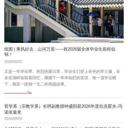
组图 | 乘风好去，山河万里——祝2026届全体毕业生前程似
锦！
2026/06/25
又是一年毕业季。热烈的夏日里，毕业生们穿上各色的学士服，在
未名湖畔拾取着回忆，播撒下一串串灿烂的笑语。每一顶学位帽
下，都是一段独一无二的燕园故事。
哲学系（宗教学系）长聘副教授钟盛阳获2026年度伯克霍夫-冯·
诺依曼奖
2026/08/09