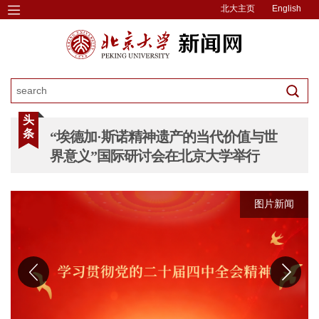
北大主页
English
头
条
“埃德加·斯诺精神遗产的当代价值与世
界意义”国际研讨会在北京大学举行
图片新闻
图片新闻
图片新闻
图片新闻