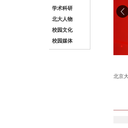
学术科研
北大人物
校园文化
校园媒体
北京
202
北京
聚焦2