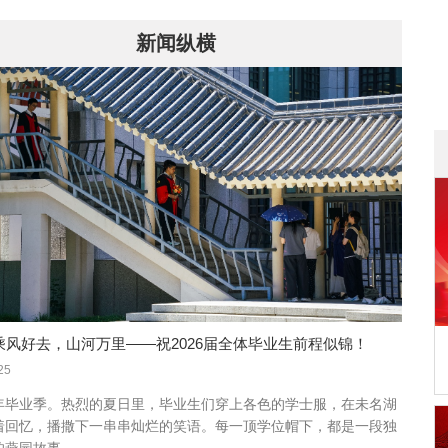
新闻纵横
| 乘风好去，山河万里——祝2026届全体毕业生前程似锦！
25
年毕业季。热烈的夏日里，毕业生们穿上各色的学士服，在未名湖
着回忆，播撒下一串串灿烂的笑语。每一顶学位帽下，都是一段独