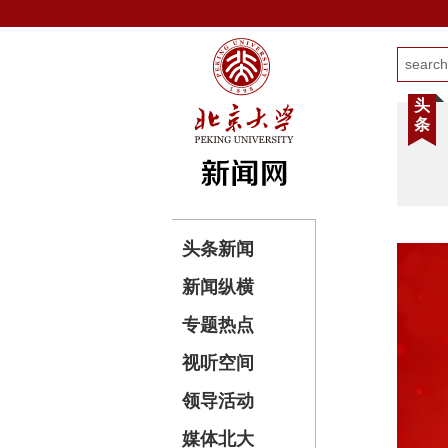
头
条
头条新闻
新闻纵横
专题热点
视听空间
领导活动
媒体北大