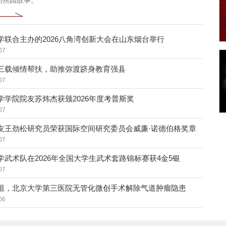
的燕园故事。
学联合主办的2026八角湾创新大会在山东烟台举行
07
三载倾情帮扶，助推弥渡跻身教育强县
07
学学院院友苏炜杰获颁2026年度考普斯奖
07
友王劲松研究员荣获国际空间研究委员会威廉·诺德伯格奖章
07
学武术队在2026年全国大学生武术套路锦标赛获4金5银
07
阻，北京大学第三医院无管化微创手术解除气道肿瘤隐患
06