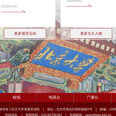
2026/04/12
2026/07/15
更多领导活动
更多北大人物
校报
电视台
广播台
权所有 ©北京大学党委宣传部
|
地址：北京市海淀区颐和园路5号
|
邮编：1008
投稿须知
|
新闻热线：010-62756381
|
投稿邮箱：news@pku.edu.cn