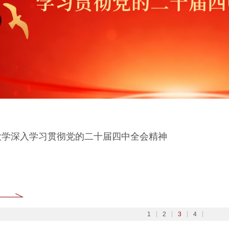
大学扎实开展树立和践行正确政绩观学习教育
6北京大学管理质效年
大学深入学习贯彻党的二十届四中全会精神
026全国两会
1
2
3
4