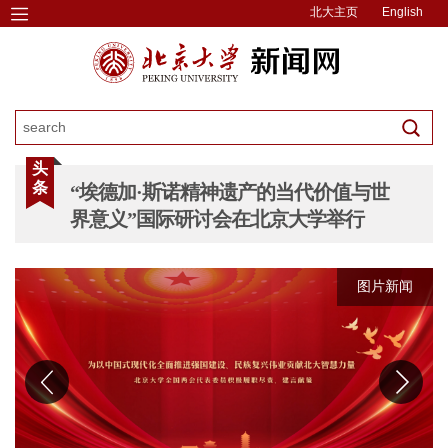
北大主页
English
头
条
“埃德加·斯诺精神遗产的当代价值与世
界意义”国际研讨会在北京大学举行
图片新闻
图片新闻
图片新闻
图片新闻