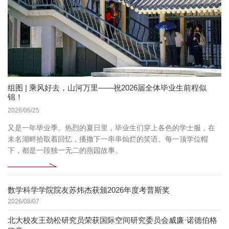
组图 | 乘风好去，山河万里——祝2026届全体毕业生前程似
锦！
2026/06/25
又是一年毕业季。热烈的夏日里，毕业生们穿上各色的学士服，在
未名湖畔拾取着回忆，播撒下一串串灿烂的笑语。每一顶学位帽
下，都是一段独一无二的燕园故事。
数学科学学院院友苏炜杰获颁2026年度考普斯奖
2026/08/07
北大校友王劲松研究员荣获国际空间研究委员会威廉·诺德伯格