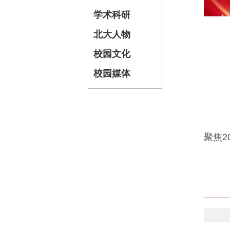
学术科研
北大人物
校园文化
校园媒体
北京
202
北京
聚焦2