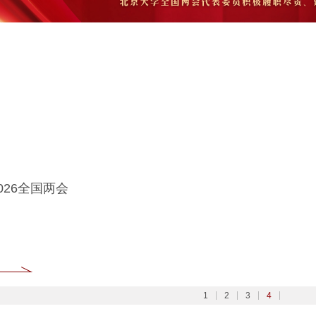
大学扎实开展树立和践行正确政绩观学习教育
6北京大学管理质效年
大学深入学习贯彻党的二十届四中全会精神
026全国两会
1
2
3
4