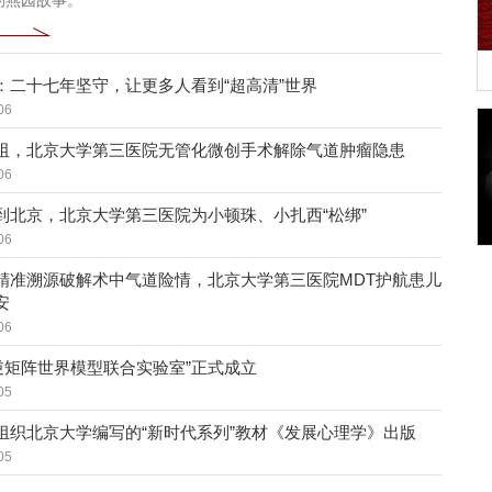
的燕园故事。
：二十七年坚守，让更多人看到“超高清”世界
06
阻，北京大学第三医院无管化微创手术解除气道肿瘤隐患
06
到北京，北京大学第三医院为小顿珠、小扎西“松绑”
06
精准溯源破解术中气道险情，北京大学第三医院MDT护航患儿
安
06
-逆矩阵世界模型联合实验室”正式成立
05
组织北京大学编写的“新时代系列”教材《发展心理学》出版
05