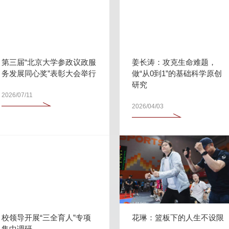
第三届“北京大学参政议政服
姜长涛：攻克生命难题，
务发展同心奖”表彰大会举行
做“从0到1”的基础科学原创
研究
2026/07/11
2026/04/03
校领导开展“三全育人”专项
花琳：篮板下的人生不设限
集中调研