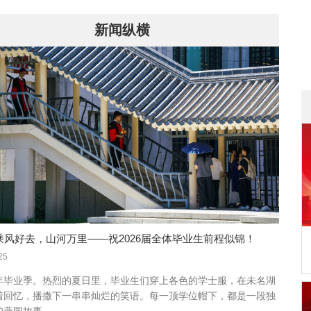
新闻纵横
| 乘风好去，山河万里——祝2026届全体毕业生前程似锦！
25
年毕业季。热烈的夏日里，毕业生们穿上各色的学士服，在未名湖
着回忆，播撒下一串串灿烂的笑语。每一顶学位帽下，都是一段独