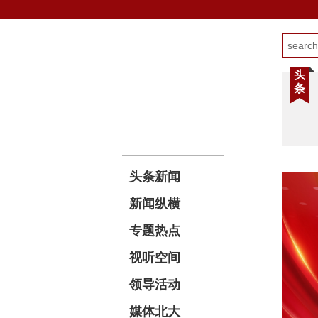
头
条
头条新闻
新闻纵横
专题热点
视听空间
领导活动
媒体北大