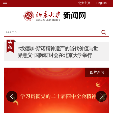
北大主页
English
头
条
“埃德加·斯诺精神遗产的当代价值与世
界意义”国际研讨会在北京大学举行
图片新闻
图片新闻
图片新闻
图片新闻