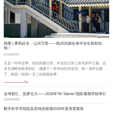
组图 | 乘风好去，山河万里——祝2026届全体毕业生前程似
锦！
2026/06/25
又是一年毕业季。热烈的夏日里，毕业生们穿上各色的学士服，在
未名湖畔拾取着回忆，播撒下一串串灿烂的笑语。每一顶学位帽
下，都是一段独一无二的燕园故事。
全球智汇，筑梦北大——2026年“M-Talents”国际暑期学校举行
2026/08/09
数学科学学院院友苏炜杰获颁2026年度考普斯奖