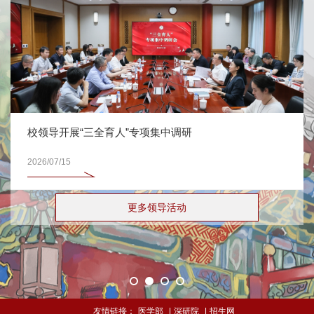
校领导开展“三全育人”专项集中调研
2026/07/15
更多领导活动
友情链接：
医学部
|
深研院
|
招生网