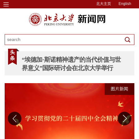
北大主页
English
头
条
“埃德加·斯诺精神遗产的当代价值与世
界意义”国际研讨会在北京大学举行
图片新闻
图片新闻
图片新闻
图片新闻