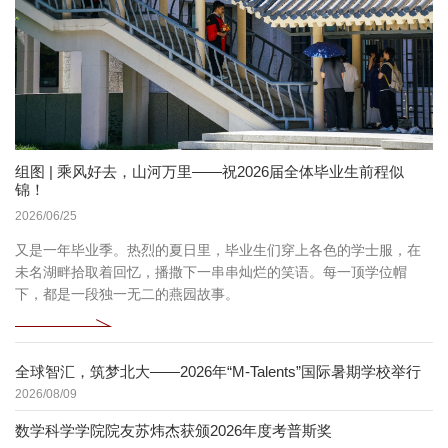
组图 | 乘风好去，山河万里——祝2026届全体毕业生前程似
锦！
2026/06/25
又是一年毕业季。热烈的夏日里，毕业生们穿上各色的学士服，在
未名湖畔拾取着回忆，播撒下一串串灿烂的笑语。每一顶学位帽
下，都是一段独一无二的燕园故事。
全球智汇，筑梦北大——2026年“M-Talents”国际暑期学校举行
2026/08/09
数学科学学院院友苏炜杰获颁2026年度考普斯奖