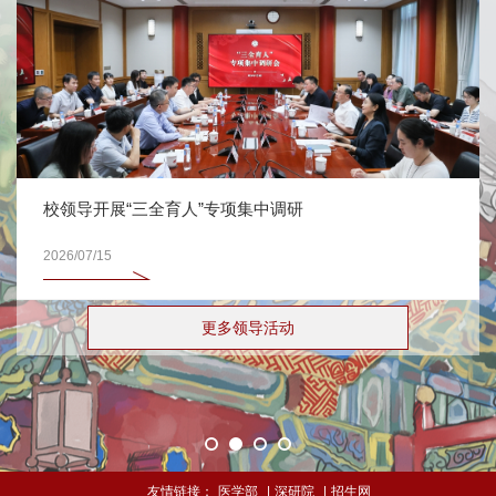
校领导开展“三全育人”专项集中调研
2026/07/15
更多领导活动
友情链接：
医学部
|
深研院
|
招生网