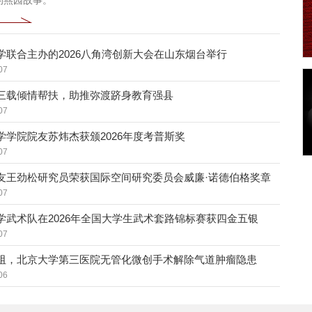
的燕园故事。
学联合主办的2026八角湾创新大会在山东烟台举行
07
三载倾情帮扶，助推弥渡跻身教育强县
07
学学院院友苏炜杰获颁2026年度考普斯奖
07
友王劲松研究员荣获国际空间研究委员会威廉·诺德伯格奖章
07
学武术队在2026年全国大学生武术套路锦标赛获四金五银
07
阻，北京大学第三医院无管化微创手术解除气道肿瘤隐患
06