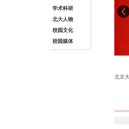
学术科研
北大人物
校园文化
校园媒体
北京
202
北京
聚焦2