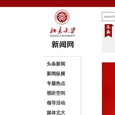
头
条
头条新闻
新闻纵横
专题热点
视听空间
领导活动
媒体北大