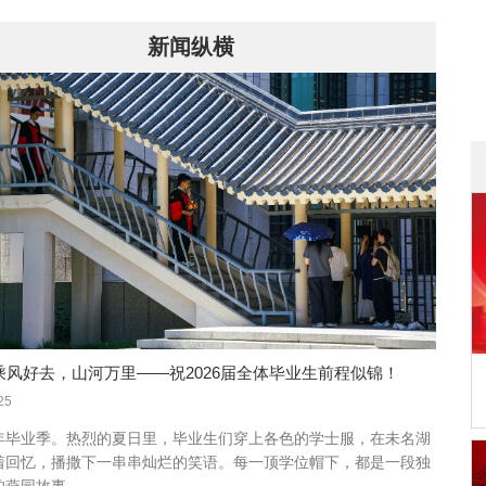
新闻纵横
| 乘风好去，山河万里——祝2026届全体毕业生前程似锦！
25
年毕业季。热烈的夏日里，毕业生们穿上各色的学士服，在未名湖
着回忆，播撒下一串串灿烂的笑语。每一顶学位帽下，都是一段独