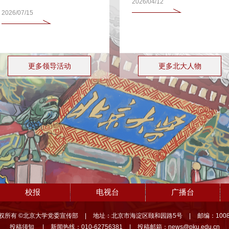
2026/04/12
2026/07/15
更多领导活动
更多北大人物
校报
电视台
广播台
权所有 ©北京大学党委宣传部
|
地址：北京市海淀区颐和园路5号
|
邮编：1008
投稿须知
|
新闻热线：010-62756381
|
投稿邮箱：news@pku.edu.cn