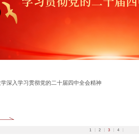
大学扎实开展树立和践行正确政绩观学习教育
6北京大学管理质效年
大学深入学习贯彻党的二十届四中全会精神
026全国两会
1
2
3
4