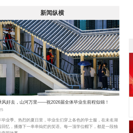
新闻纵横
| 乘风好去，山河万里——祝2026届全体毕业生前程似锦！
25
年毕业季。热烈的夏日里，毕业生们穿上各色的学士服，在未名湖
着回忆，播撒下一串串灿烂的笑语。每一顶学位帽下，都是一段独