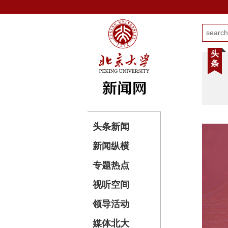
头
条
头条新闻
新闻纵横
专题热点
视听空间
领导活动
媒体北大