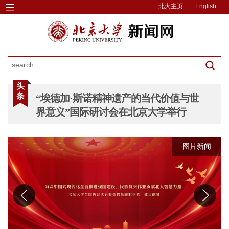
北大主页
English
头
条
“埃德加·斯诺精神遗产的当代价值与世
界意义”国际研讨会在北京大学举行
图片新闻
图片新闻
图片新闻
图片新闻