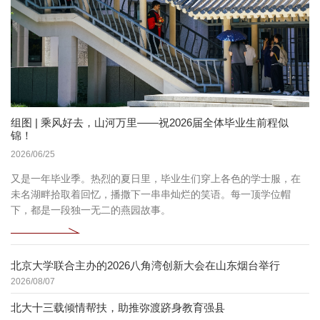
组图 | 乘风好去，山河万里——祝2026届全体毕业生前程似
锦！
2026/06/25
又是一年毕业季。热烈的夏日里，毕业生们穿上各色的学士服，在
未名湖畔拾取着回忆，播撒下一串串灿烂的笑语。每一顶学位帽
下，都是一段独一无二的燕园故事。
北京大学联合主办的2026八角湾创新大会在山东烟台举行
2026/08/07
北大十三载倾情帮扶，助推弥渡跻身教育强县