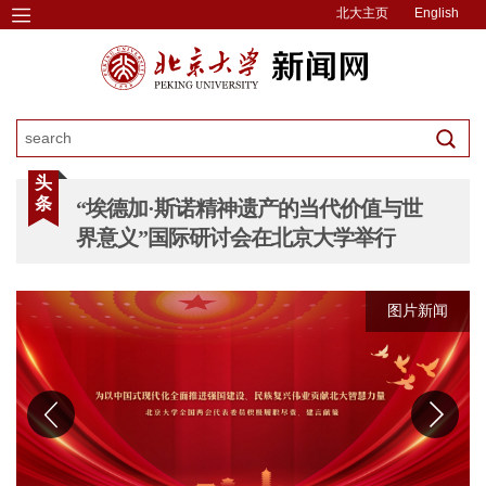
北大主页
English
头
条
“埃德加·斯诺精神遗产的当代价值与世
界意义”国际研讨会在北京大学举行
图片新闻
图片新闻
图片新闻
图片新闻