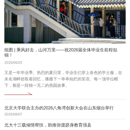
组图 | 乘风好去，山河万里——祝2026届全体毕业生前程似
锦！
2026/06/25
又是一年毕业季。热烈的夏日里，毕业生们穿上各色的学士服，在
未名湖畔拾取着回忆，播撒下一串串灿烂的笑语。每一顶学位帽
下，都是一段独一无二的燕园故事。
北京大学联合主办的2026八角湾创新大会在山东烟台举行
2026/08/07
北大十三载倾情帮扶，助推弥渡跻身教育强县