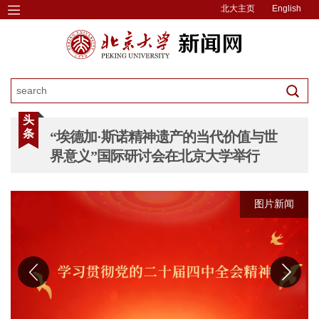
北大主页
English
头
条
“埃德加·斯诺精神遗产的当代价值与世
界意义”国际研讨会在北京大学举行
图片新闻
图片新闻
图片新闻
图片新闻