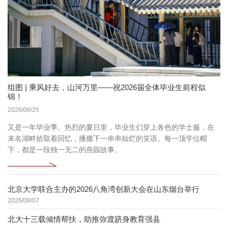
组图 | 乘风好去，山河万里——祝2026届全体毕业生前程似
锦！
2026/06/25
又是一年毕业季。热烈的夏日里，毕业生们穿上各色的学士服，在
未名湖畔拾取着回忆，播撒下一串串灿烂的笑语。每一顶学位帽
下，都是一段独一无二的燕园故事。
北京大学联合主办的2026八角湾创新大会在山东烟台举行
2026/08/07
北大十三载倾情帮扶，助推弥渡跻身教育强县