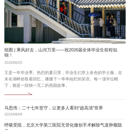
组图 | 乘风好去，山河万里——祝2026届全体毕业生前程似
锦！
2026/06/25
又是一年毕业季。热烈的夏日里，毕业生们穿上各色的学士服，在
未名湖畔拾取着回忆，播撒下一串串灿烂的笑语。每一顶学位帽
下，都是一段独一无二的燕园故事。
马思伟：二十七年坚守，让更多人看到“超高清”世界
2026/08/06
呼吸受阻，北京大学第三医院无管化微创手术解除气道肿瘤隐