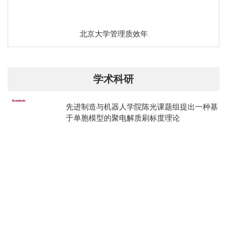
北京大学管理质效年
学术科研
先进制造与机器人学院陈光课题组提出一种基
于单胞模型的聚电解质刷标度理论
2026/07/17
该工作从微观静电相互作用出发，建立了统一描述聚电解质刷溶胀-
收缩行为的理论体系，不仅解释了长期存在的实验偏差，也为智能
界面材料设计、离子调控及生物界面工程提供了重要的理论依据。