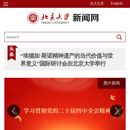
北大主页
English
头
条
“埃德加·斯诺精神遗产的当代价值与世
界意义”国际研讨会在北京大学举行
图片新闻
图片新闻
图片新闻
图片新闻