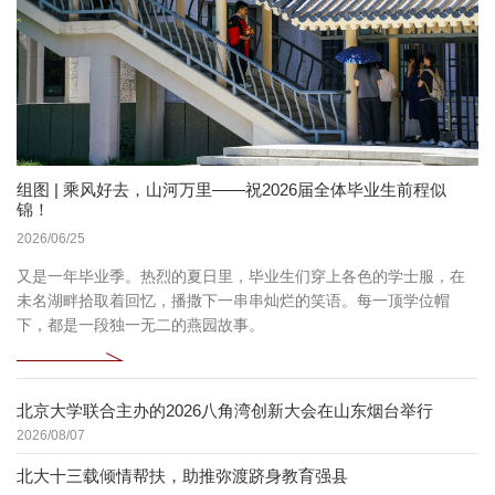
组图 | 乘风好去，山河万里——祝2026届全体毕业生前程似
锦！
2026/06/25
又是一年毕业季。热烈的夏日里，毕业生们穿上各色的学士服，在
未名湖畔拾取着回忆，播撒下一串串灿烂的笑语。每一顶学位帽
下，都是一段独一无二的燕园故事。
北京大学联合主办的2026八角湾创新大会在山东烟台举行
2026/08/07
北大十三载倾情帮扶，助推弥渡跻身教育强县