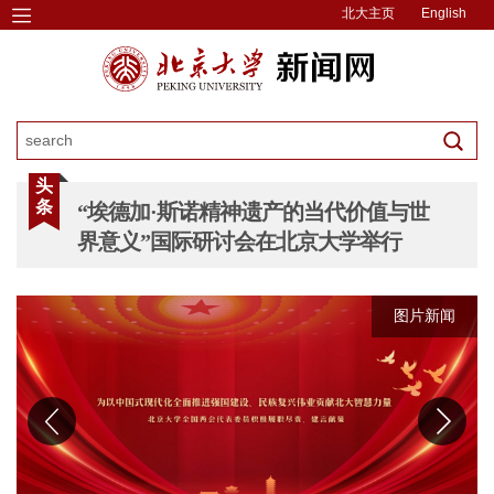
北大主页
English
头
条
“埃德加·斯诺精神遗产的当代价值与世
界意义”国际研讨会在北京大学举行
图片新闻
图片新闻
图片新闻
图片新闻