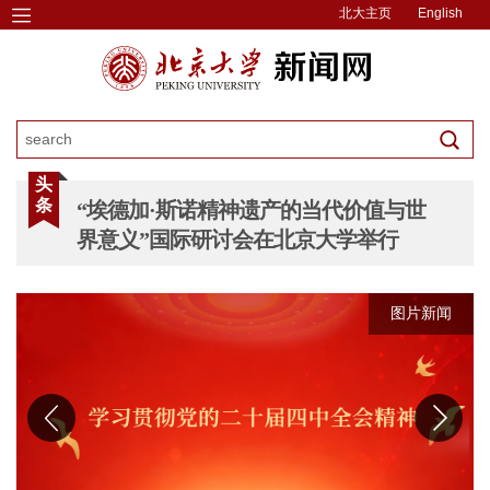
北大主页
English
头
条
“埃德加·斯诺精神遗产的当代价值与世
界意义”国际研讨会在北京大学举行
图片新闻
图片新闻
图片新闻
图片新闻