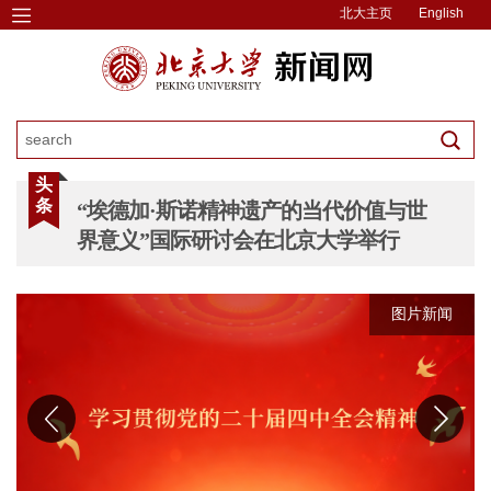
北大主页
English
头
条
“埃德加·斯诺精神遗产的当代价值与世
界意义”国际研讨会在北京大学举行
图片新闻
图片新闻
图片新闻
图片新闻