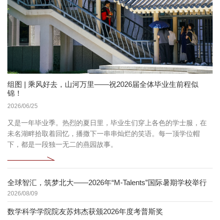
组图 | 乘风好去，山河万里——祝2026届全体毕业生前程似
锦！
2026/06/25
又是一年毕业季。热烈的夏日里，毕业生们穿上各色的学士服，在
未名湖畔拾取着回忆，播撒下一串串灿烂的笑语。每一顶学位帽
下，都是一段独一无二的燕园故事。
全球智汇，筑梦北大——2026年“M-Talents”国际暑期学校举行
2026/08/09
数学科学学院院友苏炜杰获颁2026年度考普斯奖