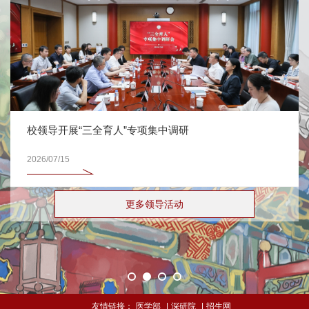
校领导开展“三全育人”专项集中调研
2026/07/15
更多领导活动
友情链接：
医学部
|
深研院
|
招生网