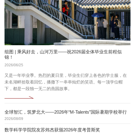
组图 | 乘风好去，山河万里——祝2026届全体毕业生前程似
锦！
2026/06/25
又是一年毕业季。热烈的夏日里，毕业生们穿上各色的学士服，在
未名湖畔拾取着回忆，播撒下一串串灿烂的笑语。每一顶学位帽
下，都是一段独一无二的燕园故事。
全球智汇，筑梦北大——2026年“M-Talents”国际暑期学校举行
2026/08/09
数学科学学院院友苏炜杰获颁2026年度考普斯奖