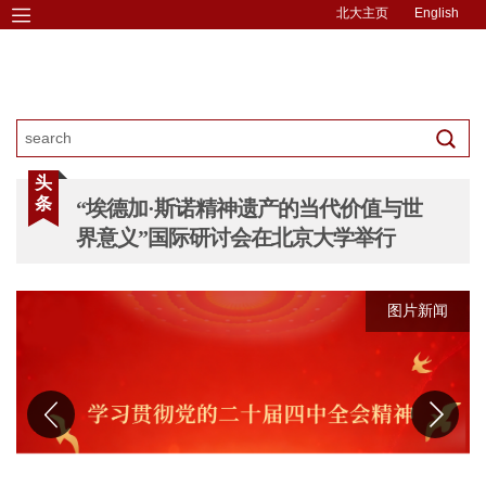
北大主页
English
头
条
“埃德加·斯诺精神遗产的当代价值与世
界意义”国际研讨会在北京大学举行
图片新闻
图片新闻
图片新闻
图片新闻