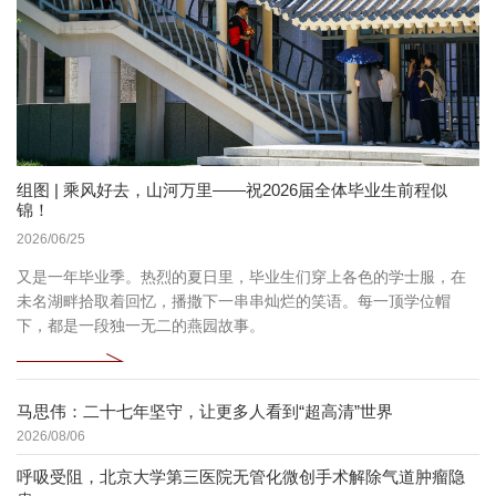
组图 | 乘风好去，山河万里——祝2026届全体毕业生前程似
锦！
2026/06/25
又是一年毕业季。热烈的夏日里，毕业生们穿上各色的学士服，在
未名湖畔拾取着回忆，播撒下一串串灿烂的笑语。每一顶学位帽
下，都是一段独一无二的燕园故事。
马思伟：二十七年坚守，让更多人看到“超高清”世界
2026/08/06
呼吸受阻，北京大学第三医院无管化微创手术解除气道肿瘤隐