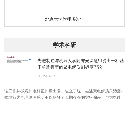
北京大学管理质效年
学术科研
先进制造与机器人学院陈光课题组提出一种基
于单胞模型的聚电解质刷标度理论
2026/07/17
该工作从微观静电相互作用出发，建立了统一描述聚电解质刷溶胀-
收缩行为的理论体系，不仅解释了长期存在的实验偏差，也为智能
界面材料设计、离子调控及生物界面工程提供了重要的理论依据。