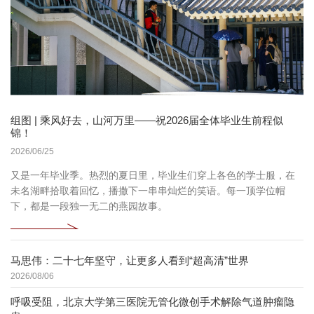
组图 | 乘风好去，山河万里——祝2026届全体毕业生前程似
锦！
2026/06/25
又是一年毕业季。热烈的夏日里，毕业生们穿上各色的学士服，在
未名湖畔拾取着回忆，播撒下一串串灿烂的笑语。每一顶学位帽
下，都是一段独一无二的燕园故事。
马思伟：二十七年坚守，让更多人看到“超高清”世界
2026/08/06
呼吸受阻，北京大学第三医院无管化微创手术解除气道肿瘤隐