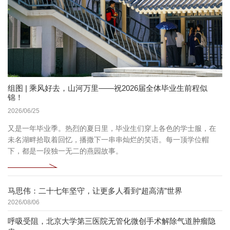
组图 | 乘风好去，山河万里——祝2026届全体毕业生前程似
锦！
2026/06/25
又是一年毕业季。热烈的夏日里，毕业生们穿上各色的学士服，在
未名湖畔拾取着回忆，播撒下一串串灿烂的笑语。每一顶学位帽
下，都是一段独一无二的燕园故事。
马思伟：二十七年坚守，让更多人看到“超高清”世界
2026/08/06
呼吸受阻，北京大学第三医院无管化微创手术解除气道肿瘤隐