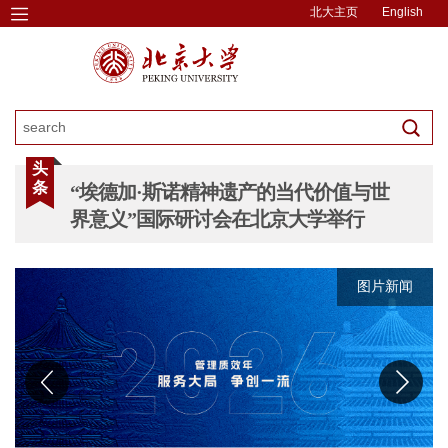
北大主页
English
头
条
“埃德加·斯诺精神遗产的当代价值与世
界意义”国际研讨会在北京大学举行
图片新闻
图片新闻
图片新闻
图片新闻