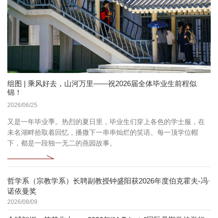
组图 | 乘风好去，山河万里——祝2026届全体毕业生前程似
锦！
2026/06/25
又是一年毕业季。热烈的夏日里，毕业生们穿上各色的学士服，在
未名湖畔拾取着回忆，播撒下一串串灿烂的笑语。每一顶学位帽
下，都是一段独一无二的燕园故事。
哲学系（宗教学系）长聘副教授钟盛阳获2026年度伯克霍夫-冯·
诺依曼奖
2026/08/09