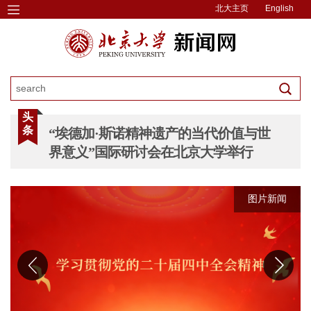
北大主页
English
头
条
“埃德加·斯诺精神遗产的当代价值与世
界意义”国际研讨会在北京大学举行
图片新闻
图片新闻
图片新闻
图片新闻