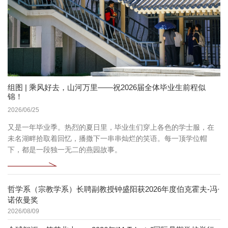
组图 | 乘风好去，山河万里——祝2026届全体毕业生前程似
锦！
2026/06/25
又是一年毕业季。热烈的夏日里，毕业生们穿上各色的学士服，在
未名湖畔拾取着回忆，播撒下一串串灿烂的笑语。每一顶学位帽
下，都是一段独一无二的燕园故事。
哲学系（宗教学系）长聘副教授钟盛阳获2026年度伯克霍夫-冯·
诺依曼奖
2026/08/09