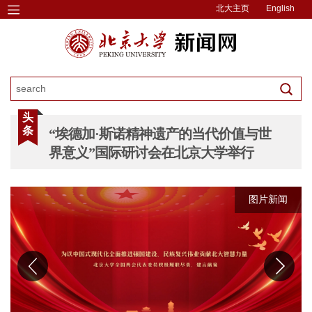
北大主页
English
头
条
“埃德加·斯诺精神遗产的当代价值与世
界意义”国际研讨会在北京大学举行
图片新闻
图片新闻
图片新闻
图片新闻